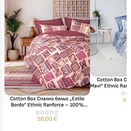
Cotton Box Сп
Mavi“ Ethnic Ran
– 3 части – з
Cotton Box Спално бельо „Estilo
45
Bordo“ Ethnic Ranforce – 100%
памук – 4 части – за спалня
58,00
€