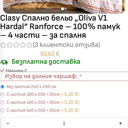
Clasy Спално бельо „Oliva V1
Hardal“ Ranforce – 100% памук
– 4 части – за спалня
(
3
клиентски отзива)
50,62
€
Безплатна доставка
Налични 2
Избор на долния чаршаф:
*
Без ластик 240 х 260 см
5,10
€
С ластик 180 х 200 +30см
(+
)
5,10
€
С ластик 160 х 200 +30см
(+
)
5,10
€
С ластик 140 х 200 +30см
(+
)