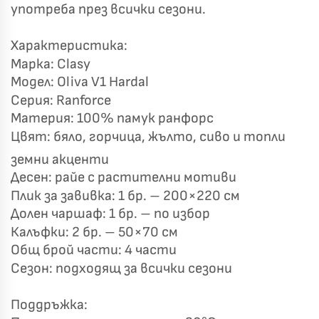
употреба през всички сезони.
✦
Характеристика:
✦
Марка: Clasy
✦
✦
Модел: Oliva V1 Hardal
Серия: Ranforce
Хавлиени кърпи – Комплект 2 части – 100% памук
Материя: 100% памук ранфорс
0 €
19,00 €
Цвят: бяло, горчица, жълто, сиво и топли
земни акценти
Бяло и Небесносиньо
Екрю и Бежово
Десен: райе с растителни мотиви
Плик за завивка: 1 бр. – 200×220 см
✓
Светлосиво и Антрацит
Пепел от Рози
Долен чаршаф: 1 бр. – по избор
Калъфки: 2 бр. – 50×70 см
Общ брой части: 4 части
Сезон: подходящ за всички сезони
Поддръжка: