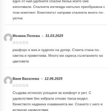
едно от най-удобните спални бельа които сме
използвали. Спалнята изглежда напълно преобразена с
този комплект. Комплектът направи спалнята много по-
уютна
Моника Попова
–
31.03.2025
ранфорс е мек и чудесен на допир. Стаята стана по-
светла и приветлива. Много ми хареса съчетанието на
цветовете
Ваня Василева
–
12.06.2025
Създава истинско усещане за комфорт и уют. С
удоволствие бих избрала отново такъв модел.
Качеството надмина очакванията ми. Спането с него е
истинско удоволствие