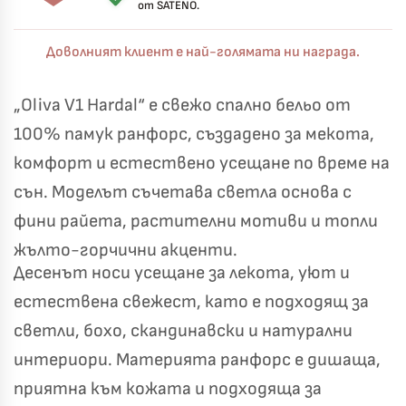
от SATENO.
Доволният клиент е най-голямата ни награда.
„Oliva V1 Hardal“ е свежо спално бельо от
100% памук ранфорс, създадено за мекота,
комфорт и естествено усещане по време на
сън. Моделът съчетава светла основа с
фини райета, растителни мотиви и топли
жълто-горчични акценти.
Десенът носи усещане за лекота, уют и
естествена свежест, като е подходящ за
светли, бохо, скандинавски и натурални
интериори. Материята ранфорс е дишаща,
Късметът избра Вас!
🎁
приятна към кожата и подходяща за