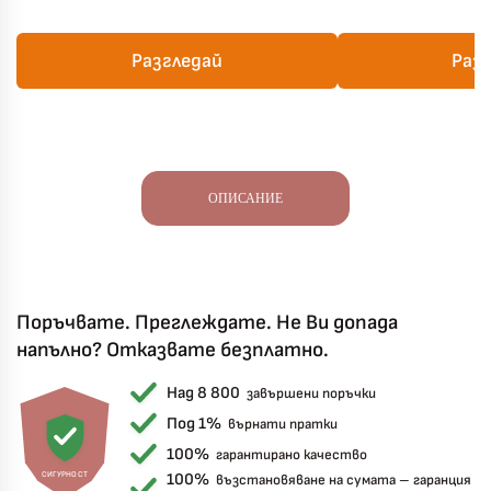
Разгледай
Раз
ОПИСАНИЕ
Поръчвате. Преглеждате. Не Ви допада
напълно? Отказвате безплатно.
Над 8 800
завършени поръчки
Под 1%
върнати пратки
100%
гарантирано качество
СИГУРНОСТ
100%
възстановяване на сумата – гаранция