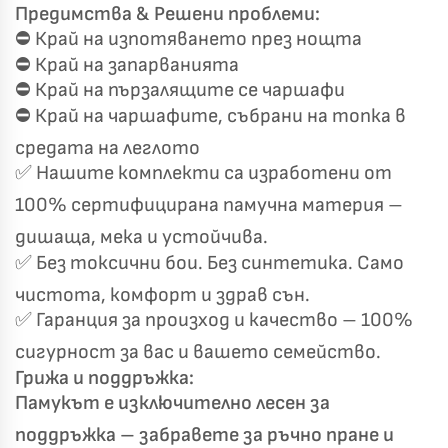
Предимства & Решени проблеми:
⛔ Край на изпотяването през нощта
⛔ Край на запарванията
⛔ Край на пързалящите се чаршафи
⛔ Край на чаршафите, събрани на топка в
средата на леглото
✅ Нашите комплекти са изработени от
100% сертифицирана памучна материя –
дишаща, мека и устойчива.
✅ Без токсични бои. Без синтетика. Само
чистота, комфорт и здрав сън.
✅ Гаранция за произход и качество – 100%
сигурност за вас и вашето семейство.
Грижа и поддръжка:
Памукът е изключително лесен за
поддръжка – забравете за ръчно пране и