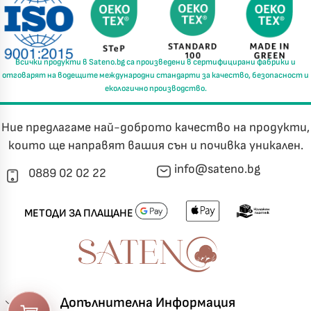
Всички продукти в
Sateno.bg
са произведени в
сертифицирани фабрики
и
отговарят на водещите международни стандарти за
качество, безопасност и
екологично производство.
Ние предлагаме най-доброто качество на продукти,
които ще направят вашия сън и почивка уникален.
info@sateno.bg
0889 02 02 22
МЕТОДИ ЗА ПЛАЩАНЕ
Допълнителна Информация