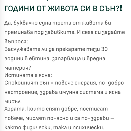
ГОДИНИ ОТ ЖИВОТА СИ В СЪН?
❗
Да, буквално една трета от живота ви
Късметът избра Вас!
преминава под завивките. И сега си задайте
🎁
въпроса:
Заслужавате ли да прекарате тези 30
години в евтина, запарваща и вредна
✦
✦
материя?
✦
✦
Истината е ясна:
Спокойният сън = повече енергия, по-добро
Хавлиени кърпи – Комплект 2 части – 100% памук
настроение, здрава имунна система и ясна
0 €
19,00 €
мисъл.
Хората, които спят добре, постигат
Бяло и Небесносиньо
Екрю и Бежово
повече, мислят по-ясно и са по-здрави –
✓
Светлосиво и Антрацит
Пепел от Рози
както физически, така и психически.