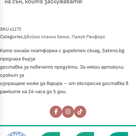
на сън, който заслужавате!
SKU
a1175
Categories
Двойно спално бельо
,
Памук Ранфорс
Като онлайн платформа с директен склад, Sateno.bg
предлага бърза
доставка за повечето продукти. За някои артикули
срокът за
изпращане може да варира – от експресна доставка в
рамките на 24 часа до 5 дни.
Последвайте ни