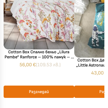
Cotton Box Спално бельо „Lilura
Pembe“ Ranforce – 100% памук – 4
Cotton Box Дет
части – за спалня
56,00
€
(109.53 лв.)
„Little Astronau
– 100% памук р
43,00
€
– за еди
Разгледай
Раз