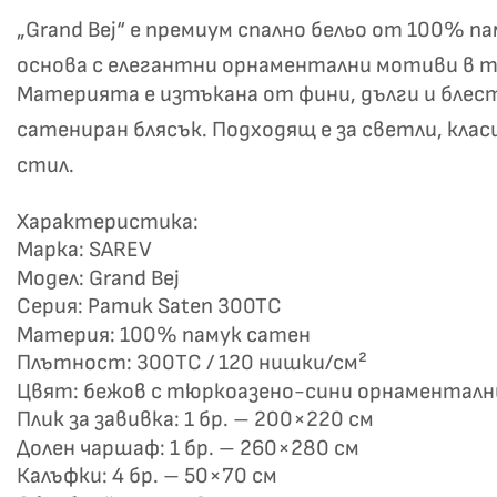
„Grand Bej“ е премиум спално бельо от 100% 
основа с елегантни орнаментални мотиви в тю
Материята е изтъкана от фини, дълги и блес
сатениран блясък. Подходящ е за светли, кла
стил.
Характеристика:
Не
Марка: SAREV
Модел: Grand Bej
Серия: Pamuk Saten 300TC
Материя: 100% памук сатен
Плътност: 300TC / 120 нишки/см²
Цвят: бежов с тюркоазено-сини орнаментал
Плик за завивка: 1 бр. – 200×220 см
Долен чаршаф: 1 бр. – 260×280 см
Калъфки: 4 бр. – 50×70 см