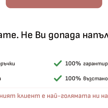
те. Не Ви допада нап
100%
оръчки
гарантир
Късметът избра Вас!
🎁
100%
и
възстанов
ният клиент е най-голямата ни на
✦
✦