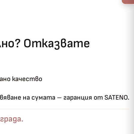
ълно? Отказвате
ано качество
яване на сумата – гаранция от SATENO.
града.