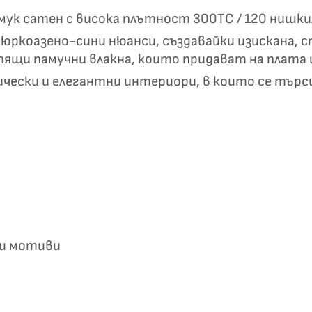
✦
✦
памук сатен с висока плътност 300TC / 120 нишк
ркоазено-сини нюанси, създавайки изискана, спо
тящи памучни влакна, които придават на плата 
Хавлиени кърпи – Комплект 2 части – 100% памук
сически и елегантни интериори, в които се тър
0 €
19,00 €
Бяло и
Светлосиво и
Екрю и Бежово
Пепел от Р
бесносиньо
Антрацит
ни мотиви