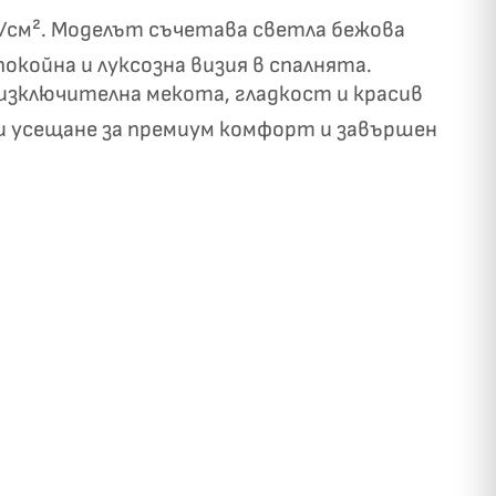
и/см². Моделът съчетава светла бежова
койна и луксозна визия в спалнята.
изключителна мекота, гладкост и красив
си усещане за премиум комфорт и завършен
✓
ози