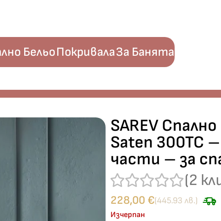
лно Бельо
Покривала
За Банята
k Saten 300TC – 100% памук сатен – 6 части – за спалня
SAREV Спално 
Saten 300TC –
части – за сп
(
2
кл
228,00
€
(445.93 лв.)
Изчерпан