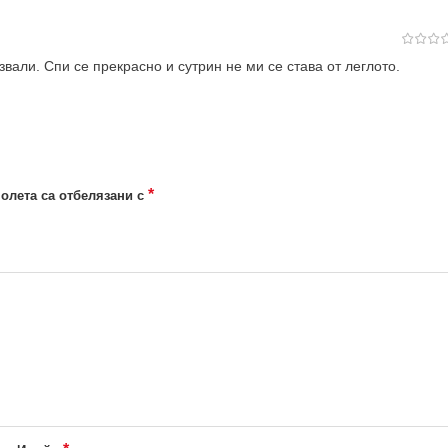
вали. Спи се прекрасно и сутрин не ми се става от леглото.
*
олета са отбелязани с