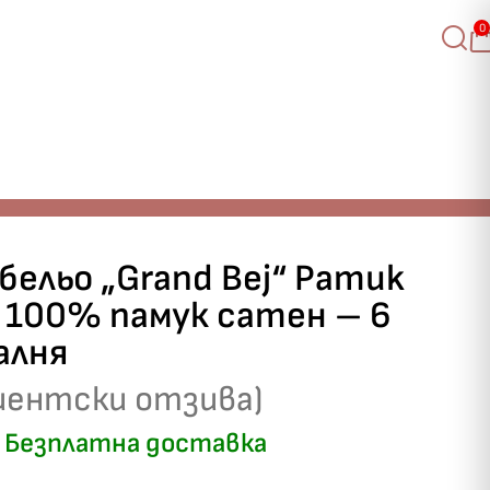
0
бельо „Grand Bej“ Pamuk
 100% памук сатен – 6
алня
иентски отзива)
Безплатна доставка