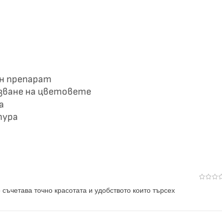
ен препарат
азване на цветовете
а
тура
 съчетава точно красотата и удобството които търсех