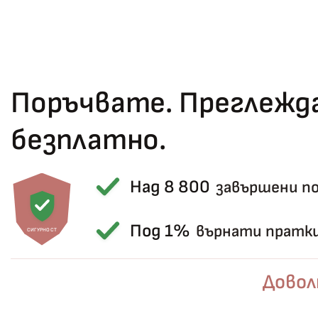
Поръчвате. Преглежда
безплатно.
Над 8 800
завършени п
Под 1%
върнати пратк
СИГУРНОСТ
Довол