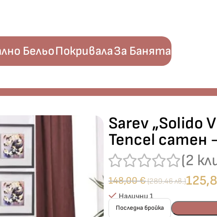
лно Бельо
Покривала
За Банята
т Tencel сатен – 6 части – за двойно легло
Sarev „Solido
Tencel сатен 
(
2
кл
125,
148,00
€
(289.46 лв.)
Налични 1
Последна бройка