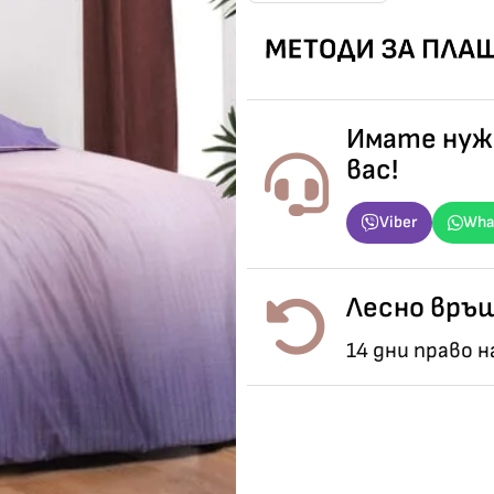
Имате нужд
вас!
Viber
Wha
Лесно връщ
14 дни право 