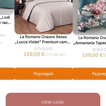
„Lodi
 6 части
лв.)
La Romano Спално бельо
La Romano Сп
„Lucca Violet“ Premium сатин
„Annamaria Tape
.)
– 100% памук – 6 части – за
сатен – 100%
спалня
139,00
€
части – за
139,00
€
(271.86 лв.)
(
Разгледай
Разгле
ОПИСАНИЕ