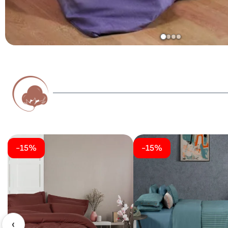
-15%
-15%
‹