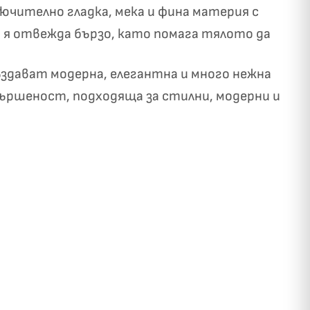
лючително гладка, мека и фина материя с
а я отвежда бързо, като помага тялото да
ъздават модерна, елегантна и много нежна
ършеност, подходяща за стилни, модерни и
✓
ози