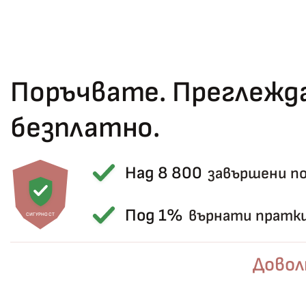
Поръчвате. Преглежда
безплатно.
Над 8 800
завършени п
Под 1%
върнати пратк
СИГУРНОСТ
Довол