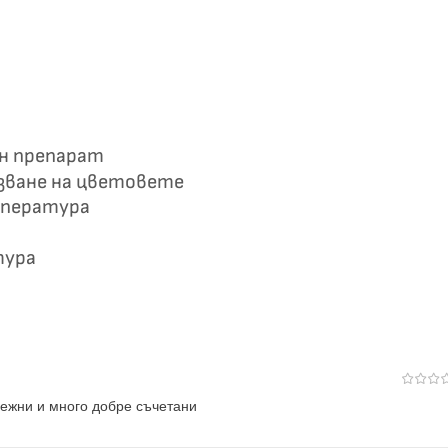
ен препарат
азване на цветовете
мпература
тура
нежни и много добре съчетани