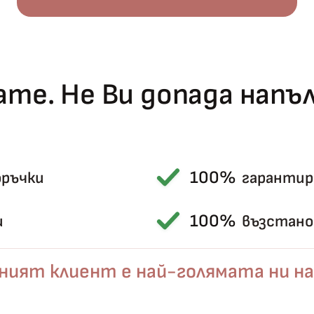
те. Не Ви допада нап
100%
оръчки
гарантир
Късметът избра Вас!
🎁
100%
и
възстанов
ният клиент е най-голямата ни на
✦
✦