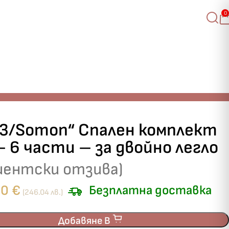
0
 V3/Somon“ Спален комплект
– 6 части – за двойно легло
иентски отзива)
80
€
Безплатна доставка
(246.04 лв.)
Добавяне В