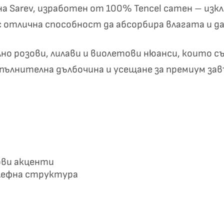
 на Sarev, изработен от 100% Tencel сатен – изк
✦
✦
 с отлична способност да абсорбира влагата и д
Хавлиени кърпи – Комплект 2 части – 100% памук
о розови, лилави и виолетови нюанси, които с
0 €
19,00 €
пълнителна дълбочина и усещане за премиум зав
Бяло и
Светлосиво и
Екрю и Бежово
Пепел от Р
бесносиньо
Антрацит
ови акценти
елефна структура