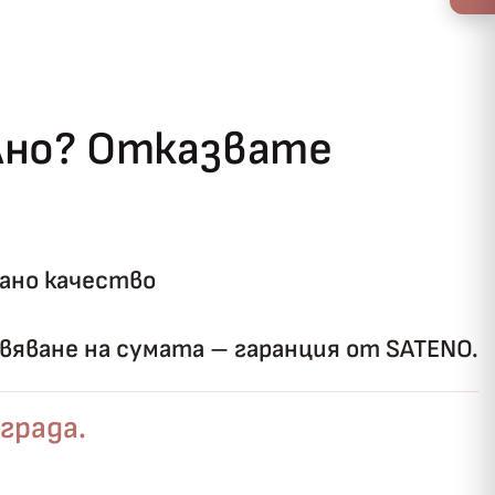
ълно? Отказвате
ано качество
яване на сумата – гаранция от SATENO.
града.