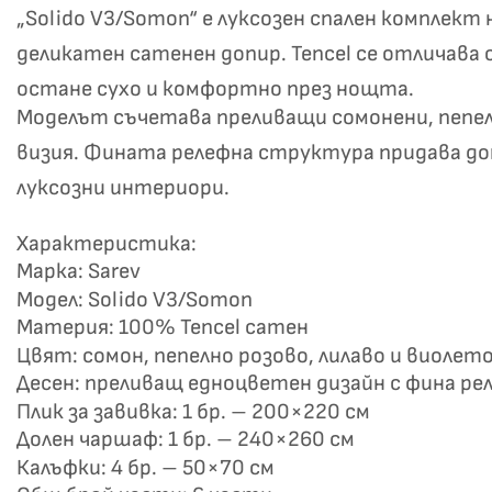
„Solido V3/Somon“ е луксозен спален комплект
деликатен сатенен допир. Tencel се отличава
остане сухо и комфортно през нощта.
Моделът съчетава преливащи сомонени, пепелн
визия. Фината релефна структура придава до
луксозни интериори.
Не
Характеристика:
Марка: Sarev
Модел: Solido V3/Somon
Материя: 100% Tencel сатен
Цвят: сомон, пепелно розово, лилаво и виолет
Десен: преливащ едноцветен дизайн с фина р
Плик за завивка: 1 бр. – 200×220 см
Долен чаршаф: 1 бр. – 240×260 см
Калъфки: 4 бр. – 50×70 см