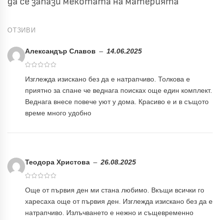
да се запази мекотата на материята
ОТЗИВИ
Александър Славов
–
14.06.2025
Изглежда изискано без да е натрапчиво. Толкова е
приятно за спане че веднага поисках още един комплект.
Веднага внесе повече уют у дома. Красиво е и в същото
време много удобно
Теодора Христова
–
26.08.2025
Още от първия ден ми стана любимо. Вкъщи всички го
харесаха още от първия ден. Изглежда изискано без да е
натрапчиво. Излъчването е нежно и същевременно