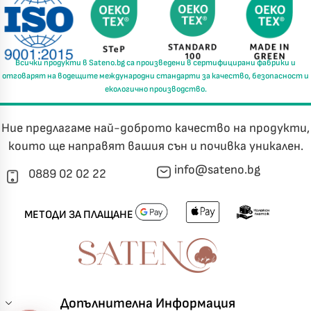
Всички продукти в
Sateno.bg
са произведени в
сертифицирани фабрики
и
отговарят на водещите международни стандарти за
качество, безопасност и
екологично производство.
Ние предлагаме най-доброто качество на продукти,
които ще направят вашия сън и почивка уникален.
info@sateno.bg
0889 02 02 22
МЕТОДИ ЗА ПЛАЩАНЕ
Допълнителна Информация