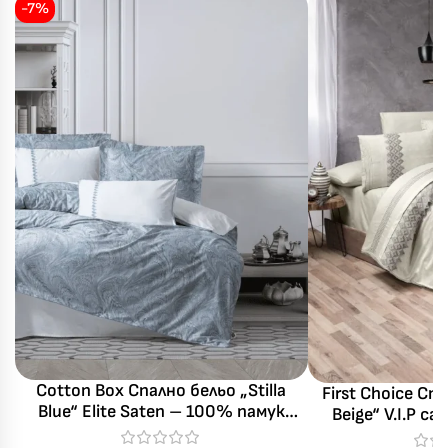
-7%
Cotton Box Спално бельо „Stilla
First Choice Сп
Blue“ Elite Saten – 100% памук
Beige“ V.I.P с
сатен 300TC – 6 части – за
100% памук – 7 