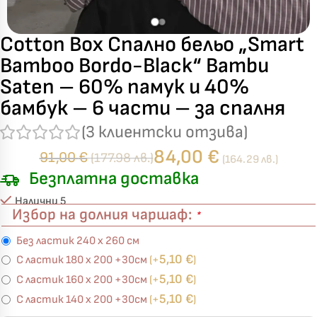
Cotton Box Спално бельо „Smart
Bamboo Bordo-Black“ Bambu
Saten – 60% памук и 40%
бамбук – 6 части – за спалня
(
3
клиентски отзива)
84,00
€
91,00
€
(177.98 лв.)
(164.29 лв.)
Безплатна доставка
Налични 5
Избор на долния чаршаф:
*
Без ластик 240 х 260 см
5,10
€
С ластик 180 х 200 +30см
(+
)
5,10
€
С ластик 160 х 200 +30см
(+
)
5,10
€
С ластик 140 х 200 +30см
(+
)