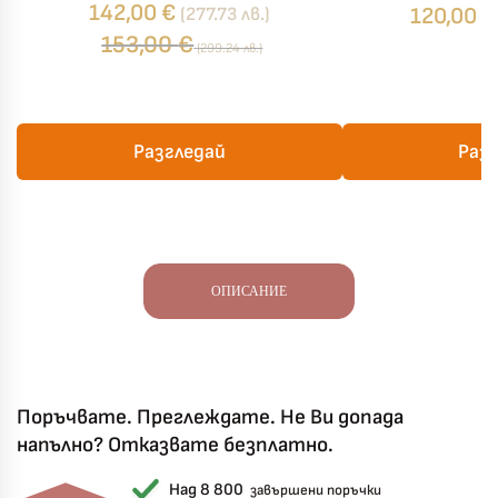
спалня
с ед
142,00
€
120,00
€
(277.73 лв.)
153,00
€
(299.24 лв.)
Разгледай
Раз
ОПИСАНИЕ
Поръчвате. Преглеждате. Не Ви допада
напълно? Отказвате безплатно.
Над 8 800
завършени поръчки