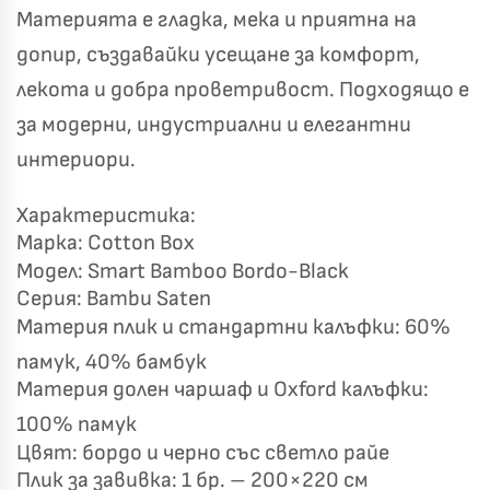
Материята е гладка, мека и приятна на
допир, създавайки усещане за комфорт,
лекота и добра проветривост. Подходящо е
за модерни, индустриални и елегантни
Късметът избра Вас!
🎁
интериори.
Характеристика:
✦
✦
Марка: Cotton Box
Модел: Smart Bamboo Bordo-Black
✦
✦
Серия: Bambu Saten
Материя плик и стандартни калъфки: 60%
Хавлиени кърпи – Комплект 2 части – 100% памук
памук, 40% бамбук
0 €
19,00 €
Материя долен чаршаф и Oxford калъфки:
100% памук
Бяло и Небесносиньо
Екрю и Бежово
Цвят: бордо и черно със светло райе
✓
Светлосиво и Антрацит
Пепел от Рози
Плик за завивка: 1 бр. – 200×220 см