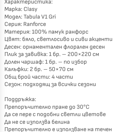
Характеристика:
Марка: Clasy
Модел: Tabula V1 Gri
Късметът избра Вас!
🎁
Серия: Ranforce
Материя: 100% памук ранфорс
Цвят: бяло, светлосиво и сиви акценти
Десен: орнаментален флорален десен
✦
✦
Плик за завивка: 1 бр. – 200×220 см
✦
✦
Долен чаршаф: 1 бр. – по избор
Калъфки: 2 бр. – 50×70 см
Общ брой части: 4 части
Хавлиени кърпи – Комплект 2 части – 100% памук
0 €
Сезон: подходящ за всички сезони
19,00 €
Поддръжка:
Бяло и Небесносиньо
Екрю и Бежово
Препоръчително пране до 30°C
✓
Светлосиво и Антрацит
Пепел от Рози
Да се пере с подобни светли цветове
Да не се използва белина
Препоръчително е използване на течен