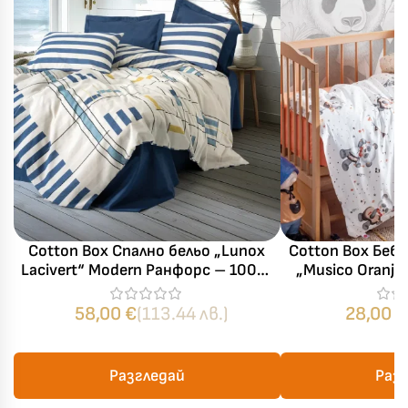
Cotton Box Спално бельо „Lunox
Cotton Box Беб
Lacivert“ Modern Ранфорс – 100%
„Musico Oranj“
памук – 4 части – за спалня
100% памук 
бебеш
58,00
€
(113.44 лв.)
28,00
€
Разгледай
Раз