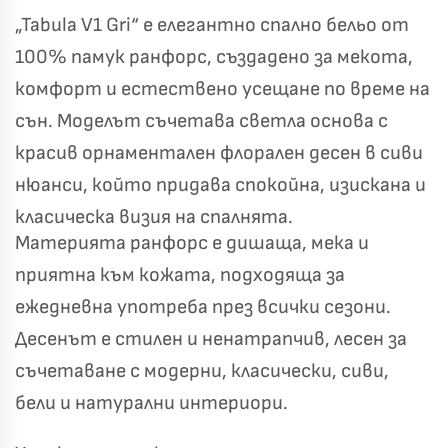
„Tabula V1 Gri“ е елегантно спално бельо от
100% памук ранфорс, създадено за мекота,
комфорт и естествено усещане по време на
сън. Моделът съчетава светла основа с
красив орнаментален флорален десен в сиви
нюанси, който придава спокойна, изискана и
класическа визия на спалнята.
Материята ранфорс е дишаща, мека и
приятна към кожата, подходяща за
ежедневна употреба през всички сезони.
Десенът е стилен и ненатрапчив, лесен за
съчетаване с модерни, класически, сиви,
бели и натурални интериори.