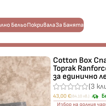
лно Бельо
Покривала
За Банята
mbre Antrasit“ Toprak Ranforce – 100% памук – 3 части – за 
Cotton Box Спа
Toprak Ranfor
за единично л
(
3
кл
Б
43,00
€
(84.10 лв.)
Избор на долния ча