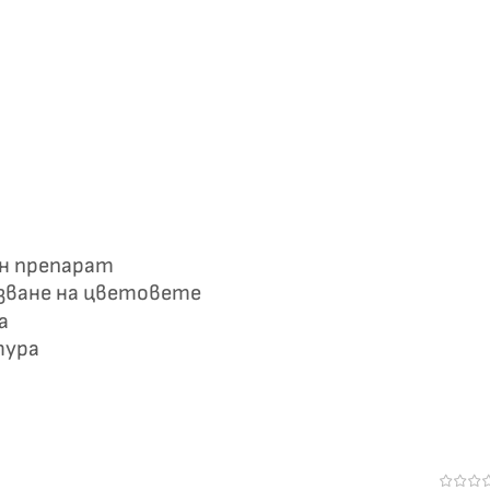
ен препарат
азване на цветовете
а
тура