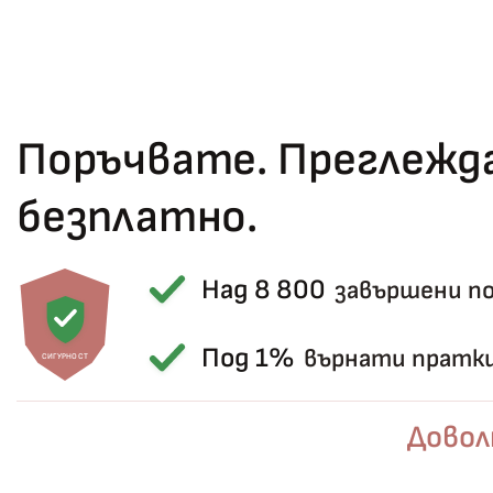
Поръчвате. Преглежда
безплатно.
Над 8 800
завършени п
Под 1%
върнати пратк
СИГУРНОСТ
Довол