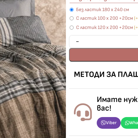
Без ластик 180 х 240 см
С ластик 100 х 200 +20см
(
С ластик 120 х 200 +20см
(
Имате нужд
вас!
Viber
Wha