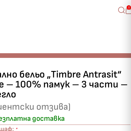
0
единично легло
лно бельо „Timbre Antrasit“
ce – 100% памук – 3 части –
егло
иентски отзива)
езплатна доставка
ршаф:
*