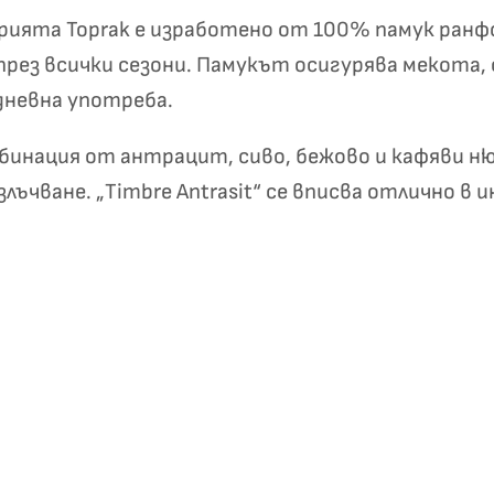
✦
✦
 серията Toprak е изработено от 100% памук ра
рез всички сезони. Памукът осигурява мекота,
дневна употреба.
Хавлиени кърпи – Комплект 2 части – 100% памук
0 €
19,00 €
мбинация от антрацит, сиво, бежово и кафяви 
ъчване. „Timbre Antrasit“ се вписва отлично в 
Бяло и
Светлосиво и
Екрю и Бежово
Пепел от Р
бесносиньо
Антрацит