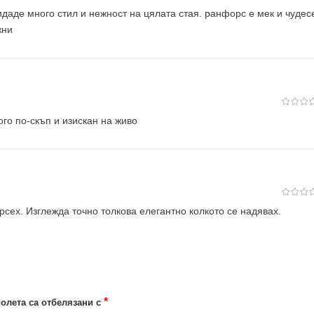
даде много стил и нежност на цялата стая. ранфорс е мек и чудес
жни
го по-скъп и изискан на живо
рсех. Изглежда точно толкова елегантно колкото се надявах.
*
олета са отбелязани с