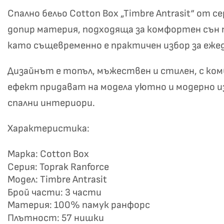
Спално бельо Cotton Box „Timbre Antrasit“ от
допир материя, подходяща за комфортен сън п
като същевременно е практичен избор за еже
Дизайнът е топъл, мъжествен и стилен, с ко
ефект придават на модела уютно и модерно изл
спални интериори.
Не
Характеристика:
Марка: Cotton Box
Серия: Toprak Ranforce
Модел: Timbre Antrasit
Брой части: 3 части
Материя: 100% памук ранфорс
Плътност: 57 нишки