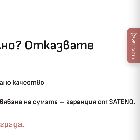
ълно? Отказвате
ФИЛТЪР
ано качество
яване на сумата – гаранция от SATENO.
града.