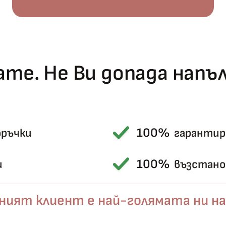
те. Не Ви допада нап
100%
оръчки
гарантир
Късметът избра Вас!
🎁
100%
и
възстанов
ният клиент е най-голямата ни на
✦
✦