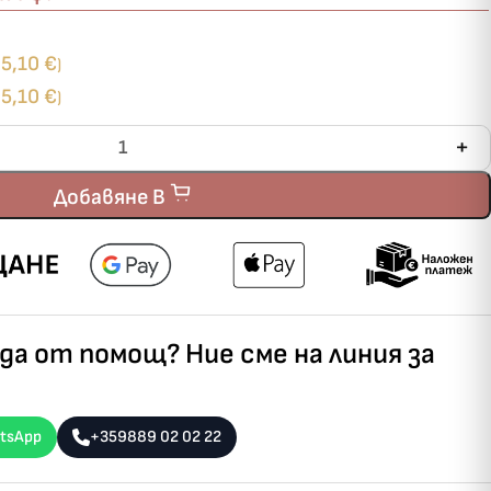
5,10
€
+
)
5,10
€
+
)
Добавяне В
а от помощ? Ние сме на линия за
tsApp
+359889 02 02 22