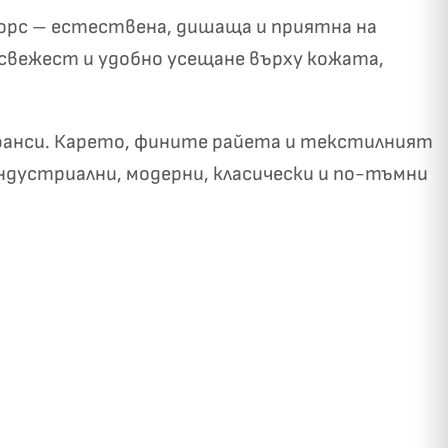
нфорс – естествена, дишаща и приятна на
 свежест и удобно усещане върху кожата,
нюанси. Карето, фините райета и текстилният
индустриални, модерни, класически и по-тъмни
✓
ози