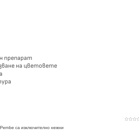
ен препарат
азване на цветовете
а
тура
 Pembe са изключително нежни