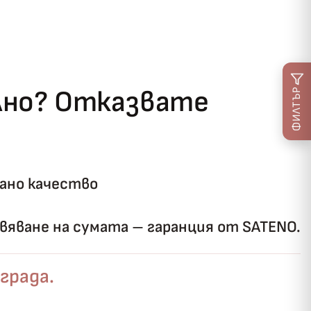
ълно? Отказвате
ФИЛТЪР
ано качество
яване на сумата – гаранция от SATENO.
града.