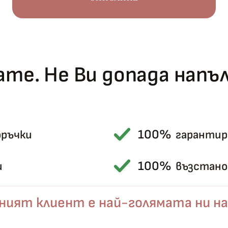
те. Не Ви допада нап
100%
оръчки
гарантир
Късметът избра Вас!
🎁
100%
и
възстанов
ният клиент е най-голямата ни на
✦
✦