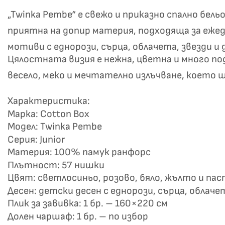
„Twinka Pembe“ е свежо и приказно спално бел
приятна на допир материя, подходяща за еже
мотиви с еднорози, сърца, облачета, звезди и 
Цялостната визия е нежна, цветна и много п
весело, меко и мечтателно излъчване, което 
Характеристика:
Не
Марка: Cotton Box
Модел: Twinka Pembe
Серия: Junior
Материя: 100% памук ранфорс
Плътност: 57 нишки
Цвят: светлосиньо, розово, бяло, жълто и па
Десен: детски десен с еднорози, сърца, облачет
Плик за завивка: 1 бр. – 160×220 см
Долен чаршаф: 1 бр. – по избор