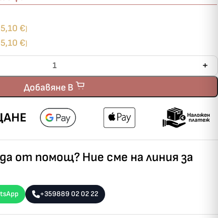
5,10
€
+
)
5,10
€
+
)
Добавяне В
а от помощ? Ние сме на линия за
tsApp
+359889 02 02 22