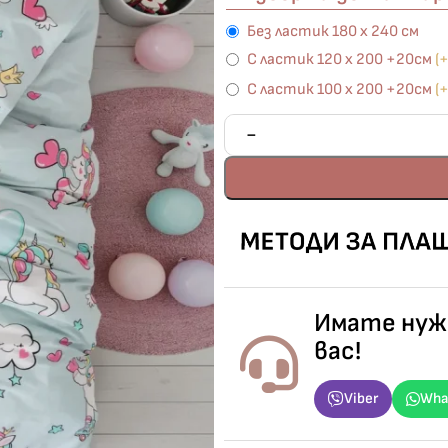
Без ластик 180 х 240 см
С ластик 120 х 200 +20см
(
С ластик 100 х 200 +20см
(
Имате нужд
вас!
Viber
Wha