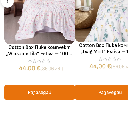
‹
Cotton Box Пике ко
Cotton Box Пике комплект
„Twig Mint“ Estiva –
„Winsome Lila“ Estiva – 100%
памук – 3 части –
памук – 3 части – за
единично легл
44,00
€
единично легло
(86.06 л
44,00
€
(86.06 лв.)
Разгледай
Разгледай