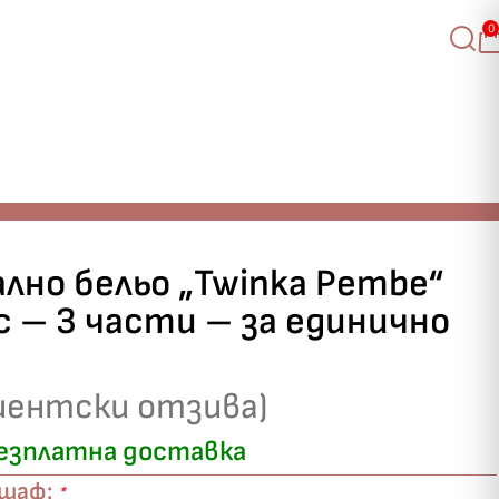
0
ално бельо „Twinka Pembe“
 – 3 части – за единично
иентски отзива)
езплатна доставка
ршаф:
*