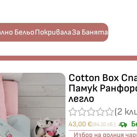
лно Бельо
Покривала
За Банята
winka Pembe“ Памук Ранфорс – 3 части – за единично легло
Cotton Box Сп
Памук Ранфорс
легло
(
2
кл
Б
43,00
€
(84.10 лв.)
Избор на долния ча