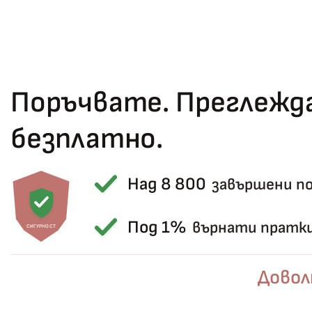
Поръчвате. Преглежда
безплатно.
Над 8 800
завършени п
Под 1%
върнати пратк
СИГУРНОСТ
Довол