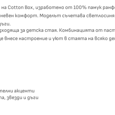
✦
✦
ьо на Cotton Box, изработено от 100% памук ра
дневен комфорт. Моделът съчетава светлосиня 
дъги.
Хавлиени кърпи – Комплект 2 части – 100% памук
одходяща за детска стая. Комбинацията от пас
0 €
19,00 €
ще внесе настроение и уют в стаята на всяко де
Бяло и
Светлосиво и
Екрю и Бежово
Пепел от Р
бесносиньо
Антрацит
стелни акценти
а, звезди и дъги