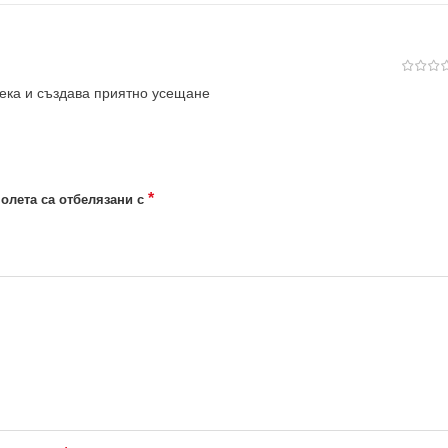
мека и създава приятно усещане
*
олета са отбелязани с