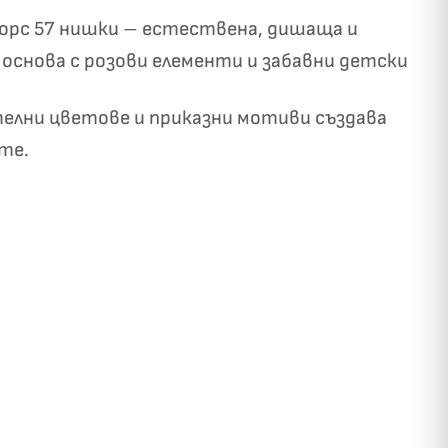
нфорс 57 нишки – естествена, дишаща и
основа с розови елементи и забавни детски
телни цветове и приказни мотиви създава
те.
✓
ози